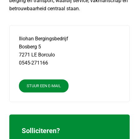
berging en transport, waarbij service, vakmanschap en
betrouwbaarheid centraal staan.
Iliohan Bergingsbedrijf
Bosberg 5
7271 LE Borculo
0545-271166
STUUR EEN E-MAIL
Solliciteren?