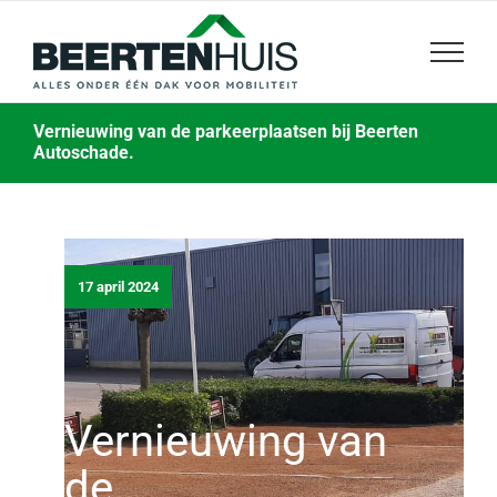
Skip
to
content
Vernieuwing van de parkeerplaatsen bij Beerten
Autoschade.
17 april 2024
Vernieuwing van
de